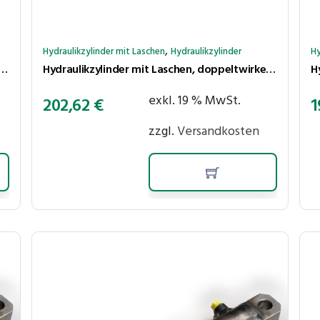
,
Hydraulikzylinder mit Laschen
Hydraulikzylinder
Hy
 mit Laschen, doppeltwirkend, Hub 150 mm, Kolben ⌀40 mm, Stange ⌀20 mm
Hydraulikzylinder mit Laschen, doppeltwirkend, Hub 600 mm, Kolben ⌀40 mm, Stange ⌀25 mm
exkl. 19 % MwSt.
202,62
€
1
zzgl.
Versandkosten