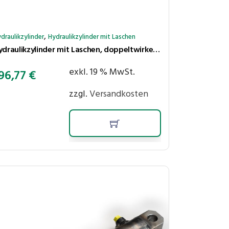
,
draulikzylinder
Hydraulikzylinder mit Laschen
Hydraulikzylinder mit Laschen, doppeltwirkend, Hub 550 mm, Kolben ⌀40 mm, Stange ⌀25 mm
exkl. 19 % MwSt.
96,77
€
zzgl.
Versandkosten