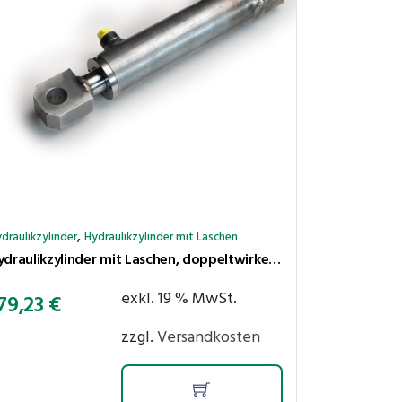
,
draulikzylinder
Hydraulikzylinder mit Laschen
Hydraulikzylinder mit Laschen, doppeltwirkend, Hub 400 mm, Kolben ⌀40 mm, Stange ⌀25 mm
exkl. 19 % MwSt.
79,23
€
zzgl.
Versandkosten