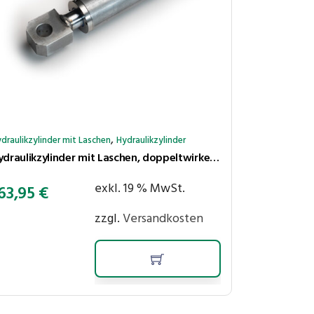
,
draulikzylinder mit Laschen
Hydraulikzylinder
Hydraulikzylinder mit Laschen, doppeltwirkend, Hub 100 mm, Kolben ⌀40 mm, Stange ⌀25 mm
exkl. 19 % MwSt.
63,95
€
zzgl.
Versandkosten