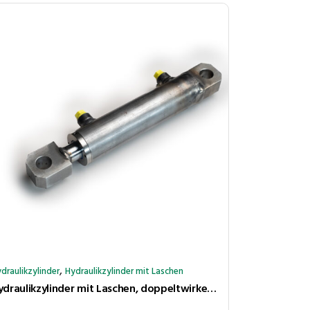
,
draulikzylinder
Hydraulikzylinder mit Laschen
Hydraulikzylinder mit Laschen, doppeltwirkend, Hub 400 mm, Kolben ⌀40 mm, Stange ⌀20 mm