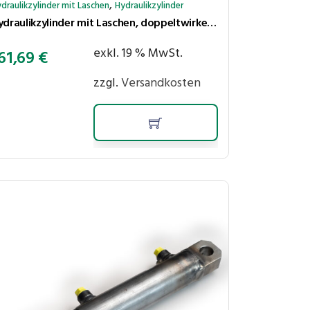
,
draulikzylinder mit Laschen
Hydraulikzylinder
Hydraulikzylinder mit Laschen, doppeltwirkend, Hub 250 mm, Kolben ⌀40 mm, Stange ⌀25 mm
exkl. 19 % MwSt.
61,69
€
zzgl.
Versandkosten