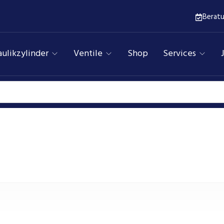
Berat
ulikzylinder
Ventile
Shop
Services
53
Assfalg Qualitätshydraulik
Produkte
53