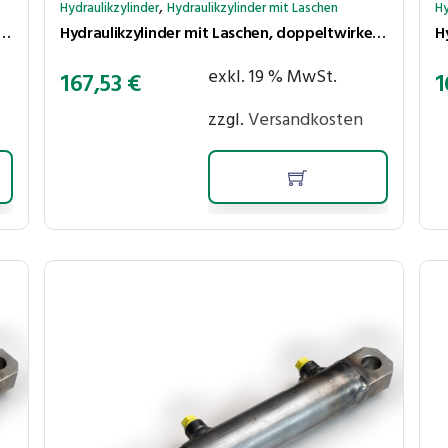
,
Hydraulikzylinder
Hydraulikzylinder mit Laschen
Hy
 mit Laschen, doppeltwirkend, Hub 350 mm, Kolben ⌀40 mm, Stange ⌀25 mm
Hydraulikzylinder mit Laschen, doppeltwirkend, Hub 300 mm, Kolben ⌀40 mm, Stange ⌀25 mm
exkl. 19 % MwSt.
167,53
€
1
zzgl.
Versandkosten