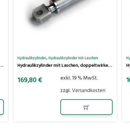
,
Hydraulikzylinder
Hydraulikzylinder mit Laschen
Hy
 mit Laschen, doppeltwirkend, Hub 200 mm, Kolben ⌀40 mm, Stange ⌀25 mm
Hydraulikzylinder mit Laschen, doppeltwirkend, Hub 150 mm, Kolben ⌀40 mm, Stange ⌀25 mm
exkl. 19 % MwSt.
169,80
€
1
zzgl.
Versandkosten