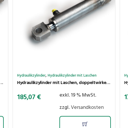
,
Hydraulikzylinder
Hydraulikzylinder mit Laschen
Hy
 mit Laschen, doppeltwirkend, Hub 500 mm, Kolben ⌀40 mm, Stange ⌀25 mm
Hydraulikzylinder mit Laschen, doppeltwirkend, Hub 450 mm, Kolben ⌀40 mm, Stange ⌀25 mm
exkl. 19 % MwSt.
185,07
€
1
zzgl.
Versandkosten