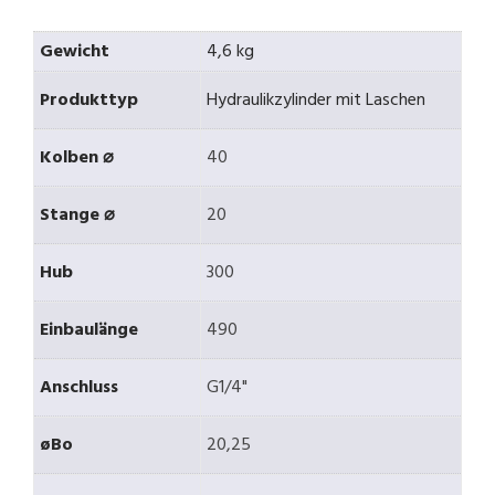
Gewicht
4,6 kg
Produkttyp
Hydraulikzylinder mit Laschen
Kolben ⌀
40
Stange ⌀
20
Hub
300
Einbaulänge
490
Anschluss
G1/4"
øBo
20,25