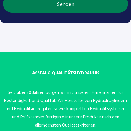
Senden
ASSFALG QUALITÄTSHYDRAULIK
Seit über 30 Jahren bürgen wir mit unserem Firmennamen für
Beständigkeit und Qualität. Als Hersteller von Hydraulikzylindern
und Hydraulikaggregaten sowie kompletten Hydrauliksystemen
und Prüfständen fertigen wir unsere Produkte nach den
allerhöchsten Qualitätskriterien.