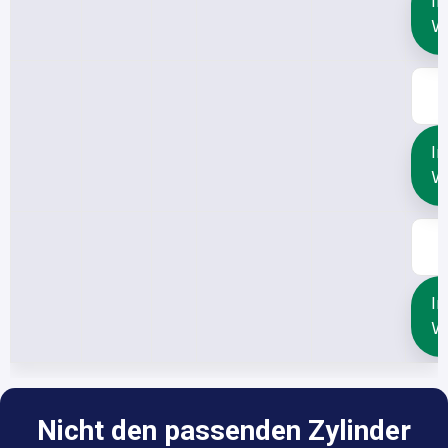
In
W
In
W
In
W
Nicht den passenden Zylinder