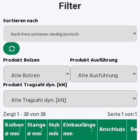
Filter
Sortieren nach
Produkt Bolzen
Produkt Ausführung
Produkt Tragzahl dyn. [kN]
Zeigt 1 - 38 von 38
Seite 1 von 1
Kolben
Stange
Hub
Einbaulänge
Anschluss
Bes
⌀ mm
⌀ mm
mm
mm