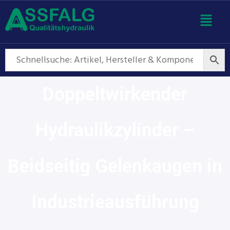
Doppeltwirkender
Hydraulikzylinder –
Beidseitig Gelenkaugen in
Industrieausführung