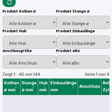
Produkt Kolben ⌀
Produkt Stange ⌀
Produkt Hub
Produkt Einbaulänge
Anschlussgröße
Produkt øBo
Zeigt 1 - 40 von 144
Seite 1 von 4
Kolben
Stange
Hub
Einbaulänge
Bef
Anschluss
⌀ mm
⌀ mm
mm
mm
Zyli