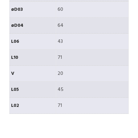
øD03
60
øD04
64
L06
43
L10
71
V
20
L05
45
L02
71