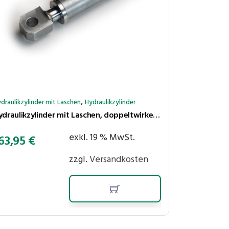
,
draulikzylinder mit Laschen
Hydraulikzylinder
Hydraulikzylinder mit Laschen, doppeltwirkend, Hub 100 mm, Kolben ⌀40 mm, Stange ⌀25 mm
exkl. 19 % MwSt.
63,95
€
zzgl.
Versandkosten