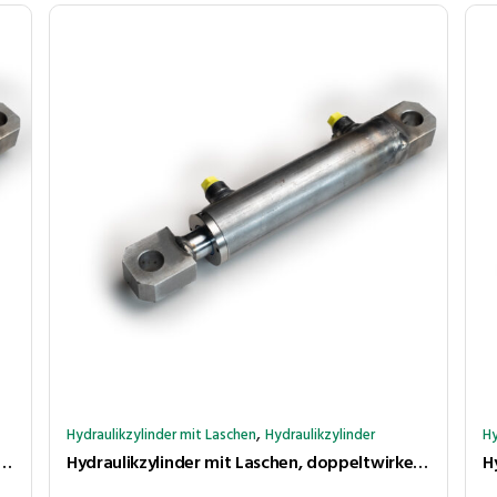
,
Hydraulikzylinder mit Laschen
Hydraulikzylinder
Hy
 mit Laschen, doppeltwirkend, Hub 500 mm, Kolben ⌀40 mm, Stange ⌀20 mm
Hydraulikzylinder mit Laschen, doppeltwirkend, Hub 450 mm, Kolben ⌀40 mm, Stange ⌀20 mm