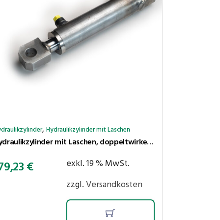
,
draulikzylinder
Hydraulikzylinder mit Laschen
Hydraulikzylinder mit Laschen, doppeltwirkend, Hub 400 mm, Kolben ⌀40 mm, Stange ⌀25 mm
exkl. 19 % MwSt.
79,23
€
zzgl.
Versandkosten