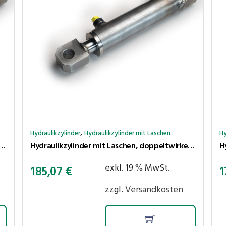
,
Hydraulikzylinder
Hydraulikzylinder mit Laschen
Hy
 mit Laschen, doppeltwirkend, Hub 500 mm, Kolben ⌀40 mm, Stange ⌀25 mm
Hydraulikzylinder mit Laschen, doppeltwirkend, Hub 450 mm, Kolben ⌀40 mm, Stange ⌀25 mm
exkl. 19 % MwSt.
185,07
€
1
zzgl.
Versandkosten