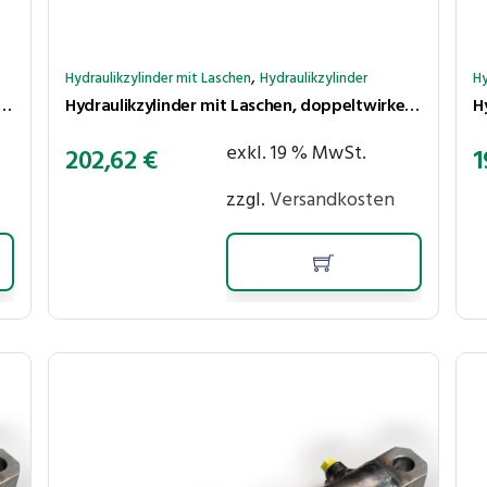
,
Hydraulikzylinder mit Laschen
Hydraulikzylinder
Hy
 mit Laschen, doppeltwirkend, Hub 150 mm, Kolben ⌀40 mm, Stange ⌀20 mm
Hydraulikzylinder mit Laschen, doppeltwirkend, Hub 600 mm, Kolben ⌀40 mm, Stange ⌀25 mm
exkl. 19 % MwSt.
202,62
€
1
zzgl.
Versandkosten