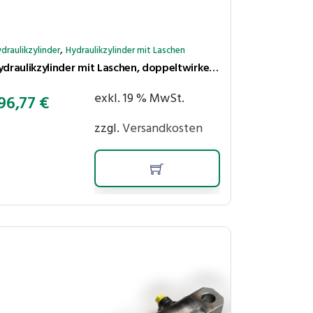
,
draulikzylinder
Hydraulikzylinder mit Laschen
Hydraulikzylinder mit Laschen, doppeltwirkend, Hub 550 mm, Kolben ⌀40 mm, Stange ⌀25 mm
exkl. 19 % MwSt.
96,77
€
zzgl.
Versandkosten