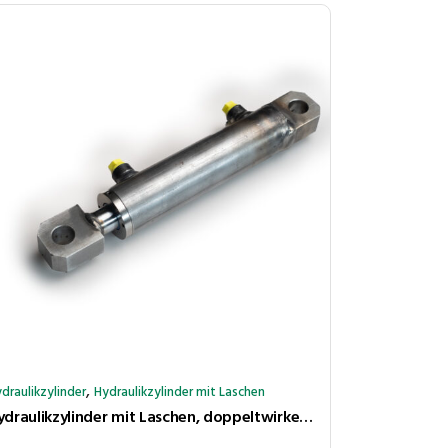
,
draulikzylinder
Hydraulikzylinder mit Laschen
Hydraulikzylinder mit Laschen, doppeltwirkend, Hub 400 mm, Kolben ⌀40 mm, Stange ⌀20 mm