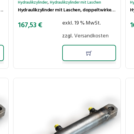
,
Hydraulikzylinder
Hydraulikzylinder mit Laschen
Hy
 mit Laschen, doppeltwirkend, Hub 350 mm, Kolben ⌀40 mm, Stange ⌀25 mm
Hydraulikzylinder mit Laschen, doppeltwirkend, Hub 300 mm, Kolben ⌀40 mm, Stange ⌀25 mm
exkl. 19 % MwSt.
167,53
€
1
zzgl.
Versandkosten