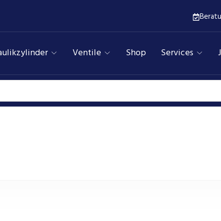
Berat
ulikzylinder
Ventile
Shop
Services
45
Assfalg Qualitätshydraulik
Produkte
45