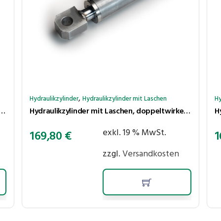
,
Hydraulikzylinder
Hydraulikzylinder mit Laschen
Hy
 mit Laschen, doppeltwirkend, Hub 200 mm, Kolben ⌀40 mm, Stange ⌀25 mm
Hydraulikzylinder mit Laschen, doppeltwirkend, Hub 150 mm, Kolben ⌀40 mm, Stange ⌀25 mm
exkl. 19 % MwSt.
169,80
€
1
zzgl.
Versandkosten