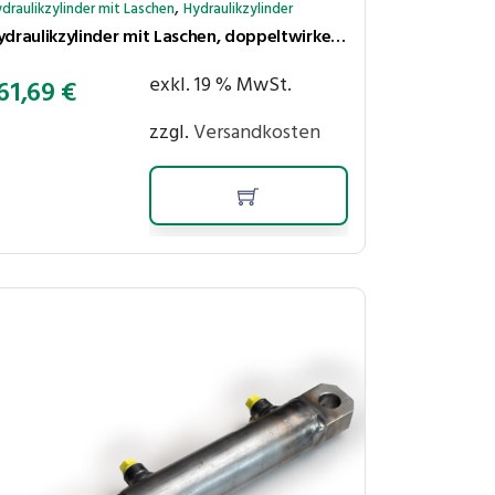
,
draulikzylinder mit Laschen
Hydraulikzylinder
Hydraulikzylinder mit Laschen, doppeltwirkend, Hub 250 mm, Kolben ⌀40 mm, Stange ⌀25 mm
exkl. 19 % MwSt.
61,69
€
zzgl.
Versandkosten