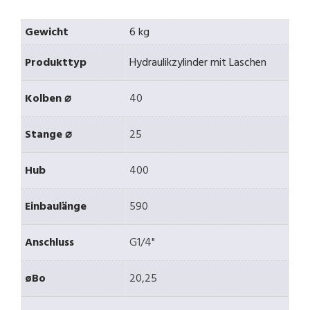
Gewicht
6 kg
Produkttyp
Hydraulikzylinder mit Laschen
Kolben ⌀
40
Stange ⌀
25
Hub
400
Einbaulänge
590
Anschluss
G1/4"
øBo
20,25