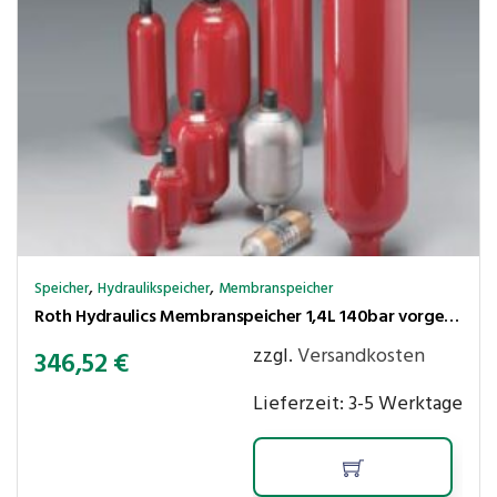
,
,
Speicher
Hydraulikspeicher
Membranspeicher
Roth Hydraulics Membranspeicher 1,4L 140bar vorgespannt P max.250 bar,Ölanschl. G1/2″ innen
zzgl.
Versandkosten
346,52
€
Lieferzeit:
3-5 Werktage