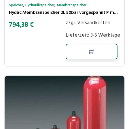
,
,
Speicher
Hydraulikspeicher
Membranspeicher
Hydac Membranspeicher 2L 50bar vorgespannt P max.210 bar,Ölanschl. G3/4″ innen
zzgl.
Versandkosten
794,38
€
Lieferzeit:
3-5 Werktage