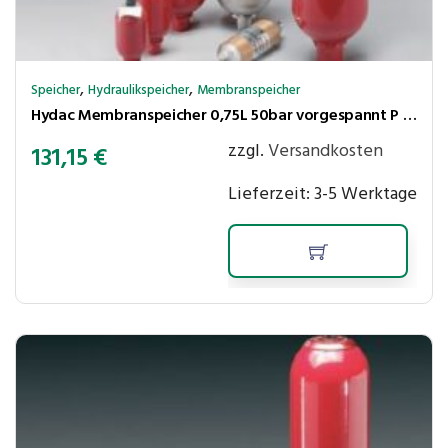
,
,
Speicher
Hydraulikspeicher
Membranspeicher
Hydac Membranspeicher 0,75L 50bar vorgespannt P max.210 bar,Ölanschl. G1/2″ innen+M33x1,5 aussen
zzgl.
Versandkosten
131,15
€
Lieferzeit:
3-5 Werktage