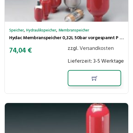
,
,
Speicher
Hydraulikspeicher
Membranspeicher
Hydac Membranspeicher 0,32L 50bar vorgespannt P max. 210 bar,Ölanschluss G1/2″ Innengew.
zzgl.
Versandkosten
74,04
€
Lieferzeit:
3-5 Werktage