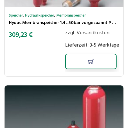
,
,
Speicher
Hydraulikspeicher
Membranspeicher
Hydac Membranspeicher 1,4L 50bar vorgespannt P max.210 bar,Ölanschl. G1/2″ innen+M33x1,5 aussen
zzgl.
Versandkosten
309,23
€
Lieferzeit:
3-5 Werktage