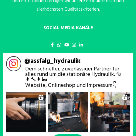
und Prüfständen fertigen wir unsere Produkte nach den
allerhöchsten Qualitätskriterien.
SOCIAL MEDIA KANÄLE
@
assfalg_hydraulik
Dein schneller, zuverlässiger Partner für
alles rund um die stationäre Hydraulik. 🔩
👨‍🔧👩‍🏭
Website, Onlineshop und Impressum👇