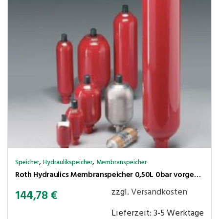
,
,
Speicher
Hydraulikspeicher
Membranspeicher
Roth Hydraulics Membranspeicher 0,50L 0bar vorgespannt P max.210 bar,Ölanschl. G1/2″ innen+M33x1,5 aussen
zzgl.
Versandkosten
144,78
€
Lieferzeit:
3-5 Werktage