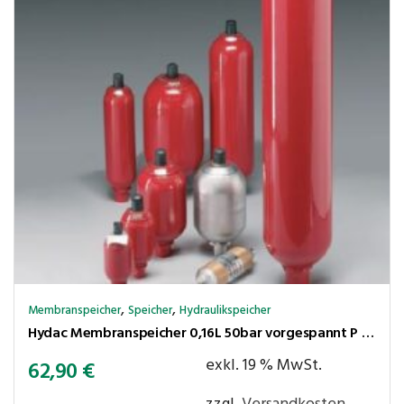
,
,
Membranspeicher
Speicher
Hydraulikspeicher
Hydac Membranspeicher 0,16L 50bar vorgespannt P max. 210 bar,Ölanschluss G1/2″ Innengew.
exkl. 19 % MwSt.
62,90
€