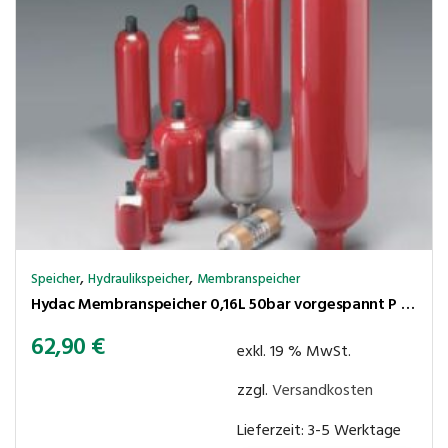
,
,
Speicher
Hydraulikspeicher
Membranspeicher
Hydac Membranspeicher 0,16L 50bar vorgespannt P max. 210 bar,Ölanschluss G1/2″ Innengew.
62,90
€
exkl. 19 % MwSt.
zzgl.
Versandkosten
Lieferzeit:
3-5 Werktage