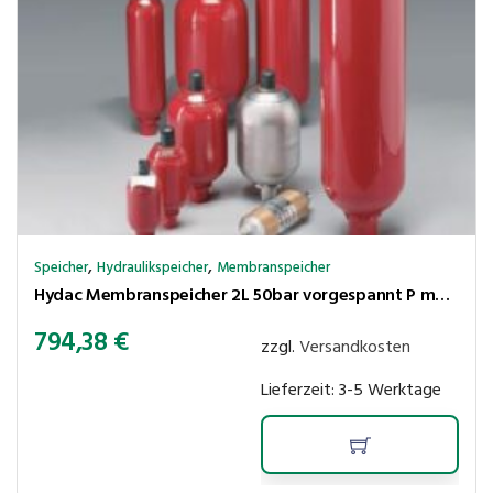
,
,
Speicher
Hydraulikspeicher
Membranspeicher
Hydac Membranspeicher 2L 50bar vorgespannt P max.210 bar,Ölanschl. G3/4″ innen
794,38
€
zzgl.
Versandkosten
Lieferzeit:
3-5 Werktage