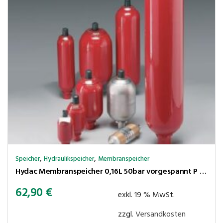
,
,
Speicher
Hydraulikspeicher
Membranspeicher
Hydac Membranspeicher 0,16L 50bar vorgespannt P max. 210 bar,Ölanschluss G1/2″ Innengew.
62,90
€
exkl. 19 % MwSt.
zzgl.
Versandkosten