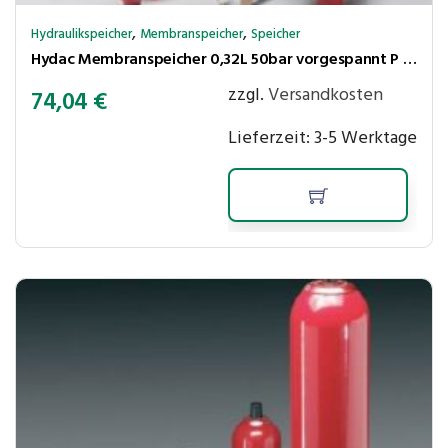
,
,
Hydraulikspeicher
Membranspeicher
Speicher
Hydac Membranspeicher 0,32L 50bar vorgespannt P max. 210 bar,Ölanschluss G1/2″ Innengew.
zzgl.
Versandkosten
74,04
€
Lieferzeit:
3-5 Werktage