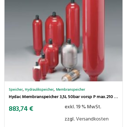
,
,
Speicher
Hydraulikspeicher
Membranspeicher
Hydac Membranspeicher 3,5L 50bar vorsp P max.210 bar,Ölanschl. G3/4″ innen
exkl. 19 % MwSt.
883,74
€
zzgl.
Versandkosten