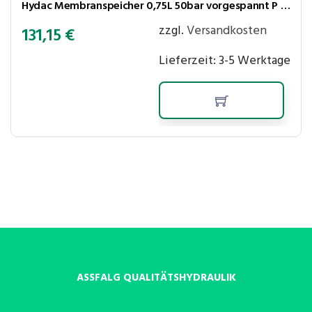
Hydac Membranspeicher 0,75L 50bar vorgespannt P max.210 bar,Ölanschl. G1/2″ innen+M33x1,5 aussen
zzgl.
Versandkosten
131,15
€
Lieferzeit:
3-5 Werktage
ASSFALG QUALITÄTSHYDRAULIK