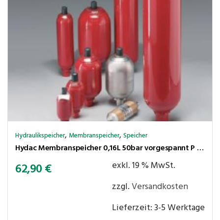
,
,
Hydraulikspeicher
Membranspeicher
Speicher
Hydac Membranspeicher 0,16L 50bar vorgespannt P max. 210 bar,Ölanschluss G1/2″ Innengew.
exkl. 19 % MwSt.
62,90
€
zzgl.
Versandkosten
Lieferzeit:
3-5 Werktage