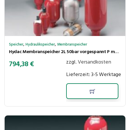
,
,
Speicher
Hydraulikspeicher
Membranspeicher
Hydac Membranspeicher 2L 50bar vorgespannt P max.210 bar,Ölanschl. G3/4″ innen
zzgl.
Versandkosten
794,38
€
Lieferzeit:
3-5 Werktage