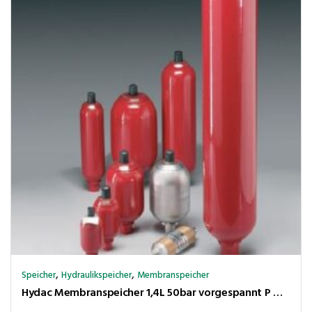
,
,
Speicher
Hydraulikspeicher
Membranspeicher
Hydac Membranspeicher 1,4L 50bar vorgespannt P max.210 bar,Ölanschl. G1/2″ innen+M33x1,5 aussen