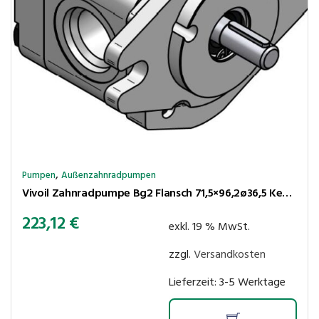
,
Pumpen
Außenzahnradpumpen
Vivoil Zahnradpumpe Bg2 Flansch 71,5×96,2ø36,5 Kegel 1:8 6,0cm³/U 250bar rechtsl. Anschlüsse LK30-LK30
223,12
€
exkl. 19 % MwSt.
zzgl.
Versandkosten
Lieferzeit:
3-5 Werktage