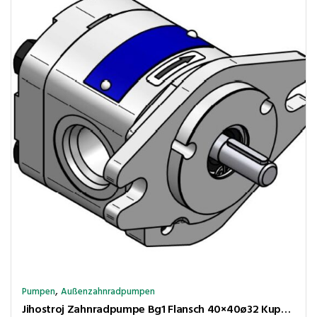
,
Pumpen
Außenzahnradpumpen
Jihostroj Zahnradpumpe Bg1 Flansch 40×40ø32 Kupplungsk 5×4,5 3,3cm³/U 280bar rechtsl Anschl BSP 1/2″-3/8″