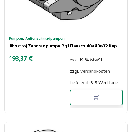
,
Pumpen
Außenzahnradpumpen
Jihostroj Zahnradpumpe Bg1 Flansch 40×40ø32 Kupplungsk 5×4,5 3,6cm³/U 260bar rechtsl Anschl BSP 1/2″-3/8″
193,37
€
exkl. 19 % MwSt.
zzgl.
Versandkosten
Lieferzeit:
3-5 Werktage