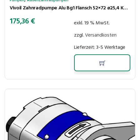
Pumpen
Außenzahnradpumpen
Vivoil Zahnradpumpe Alu Bg1 Flansch 52×72 ø25,4 Kegel 1:8 2,6 cm³/U; 250bar; rechtsl; IN G3/8″ OUT G3/8″
175,36
€
exkl. 19 % MwSt.
zzgl.
Versandkosten
Lieferzeit:
3-5 Werktage