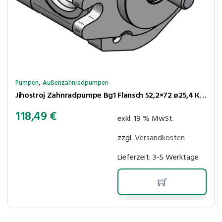
,
Pumpen
Außenzahnradpumpen
Jihostroj Zahnradpumpe Bg1 Flansch 52,2×72 ø25,4 Kegel 1:8 3,6cm³/U 260bar rechtsl Anschl LK30-30
118,49
€
exkl. 19 % MwSt.
zzgl.
Versandkosten
Lieferzeit:
3-5 Werktage