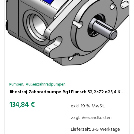
,
Pumpen
Außenzahnradpumpen
Jihostroj Zahnradpumpe Bg1 Flansch 52,2×72 ø25,4 Kegel 1:8 6,2cm³/U 180bar rechtsl Anschl LK30-30
134,84
€
exkl. 19 % MwSt.
zzgl.
Versandkosten
Lieferzeit:
3-5 Werktage