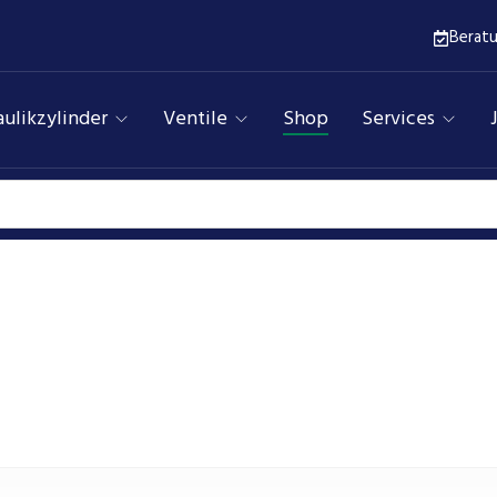
Berat
ulikzylinder
Ventile
Shop
Services
Pumpen
Assfalg Qualitätshydraulik
Produkte
pe Bg1 Flansch 40×40ø32 Kupplungsk 5×4,5 2,1cm³/U 280b
3/8″-3/8″