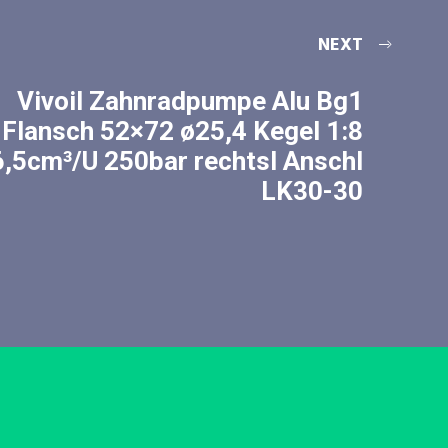
NEXT
Vivoil Zahnradpumpe Alu Bg1
Flansch 52×72 ø25,4 Kegel 1:8
6,5cm³/U 250bar rechtsl Anschl
LK30-30