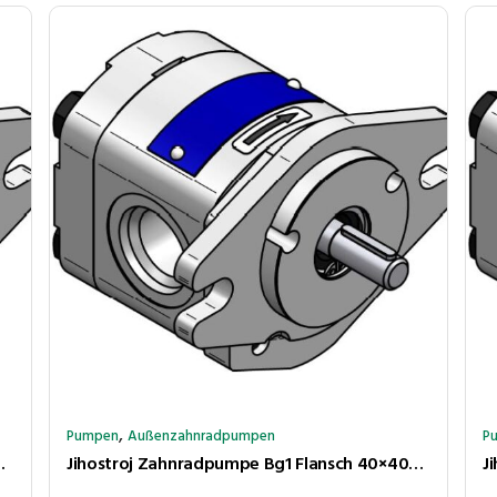
,
Pumpen
Außenzahnradpumpen
P
250bar rechtsl. Anschlüsse LK30-LK30
Jihostroj Zahnradpumpe Bg1 Flansch 40×40ø32 Kupplungsk 5×4,5 3,6cm³/U 260bar rechtsl Anschl BSP 1/2″-3/8″