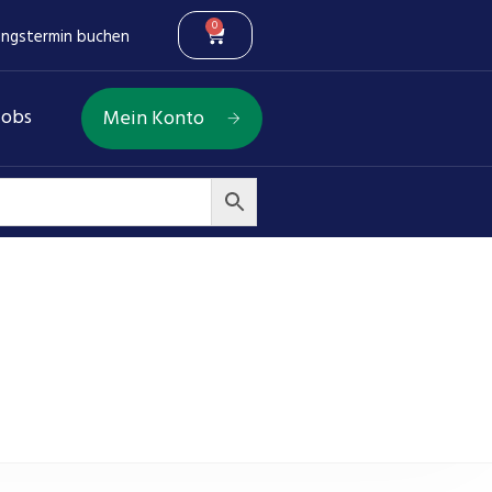
0
ungstermin buchen
Jobs
Mein Konto
ar rechtsl Anschl BSP