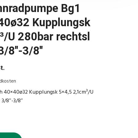
ahnradpumpe Bg1
40ø32 Kupplungsk
³/U 280bar rechtsl
3/8″-3/8″
t.
dkosten
h 40×40ø32 Kupplungsk 5×4,5 2,1cm³/U
 3/8″-3/8″