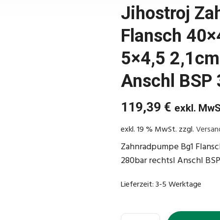
Jihostroj Z
Flansch 40×
5×4,5 2,1cm
Anschl BSP 
119,39
€
exkl. MwS
exkl. 19 % MwSt.
zzgl.
Versan
Zahnradpumpe Bg1 Flansc
280bar rechtsl Anschl BSP
Lieferzeit:
3-5 Werktage