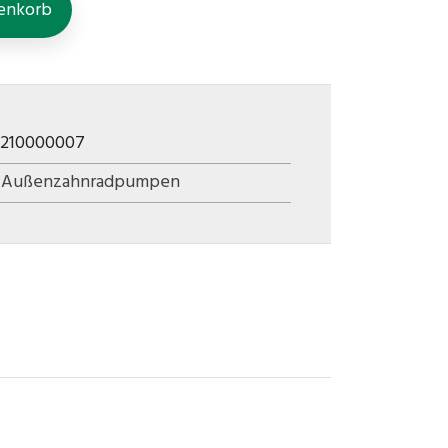
enkorb
3210000007
,
Außenzahnradpumpen