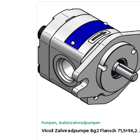
,
Pumpen
Außenzahnradpumpen
Vivoil Zahnradpumpe Bg2 Flansch 71,5×96,2ø36,5 Kegel 1:8 6,0cm³/U 