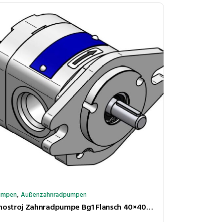
,
umpen
Außenzahnradpumpen
Jihostroj Zahnradpumpe Bg1 Flansch 40×40ø32 Kupplungsk 5×4,5 2,5cm³/U 280bar rechtsl Anschl BSP 1/2″-3/8″