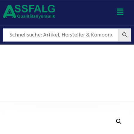
Zahnradpumpen
LowNoise