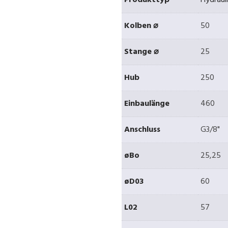
Produkttyp
Hydraul
Kolben ⌀
50
Stange ⌀
25
Hub
250
Einbaulänge
460
Anschluss
G3/8"
øBo
25,25
øD03
60
L02
57