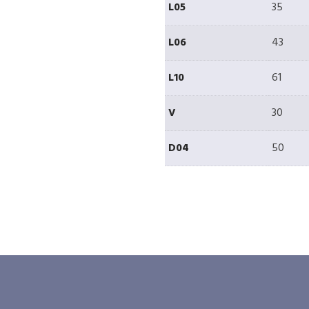
L05
35
L06
43
L10
61
V
30
D04
50