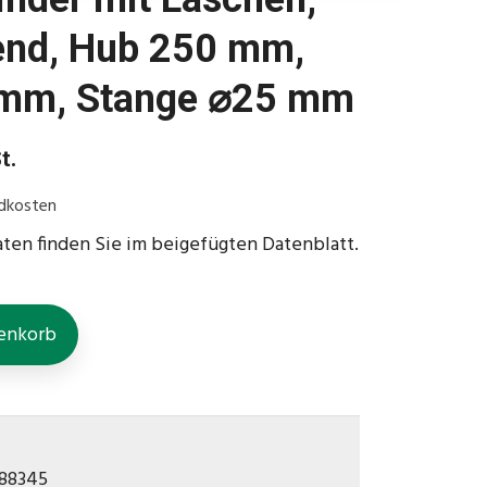
end, Hub 250 mm,
 mm, Stange ⌀25 mm
t.
dkosten
aten finden Sie im beigefügten Datenblatt.
enkorb
188345