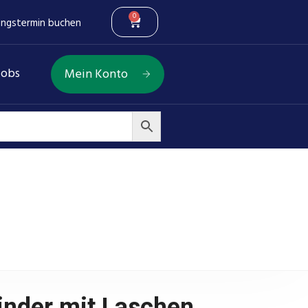
0
ungstermin buchen
Jobs
Mein Konto
mm, Stange ⌀25 mm
inder mit Laschen,