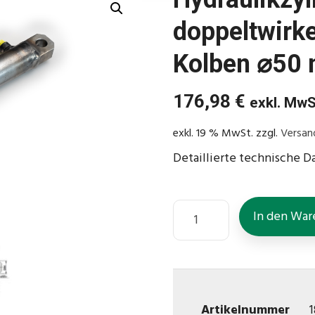
doppeltwirk
Kolben ⌀50
176,98
€
exkl. MwS
exkl. 19 % MwSt.
zzgl.
Versan
Detaillierte technische D
In den War
Artikelnummer