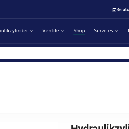
Berat
ulikzylinder
Ventile
Shop
Services
Hydraulikzylinder
Assfalg Qualitätshydraulik
Produkte
r mit Laschen, doppeltwirkend, Hub 250 mm, Kolben ⌀50 
Hydraulikzyl