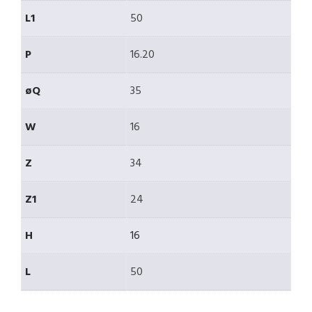
L1
50
P
16.20
øQ
35
W
16
Z
34
Z1
24
H
16
L
50