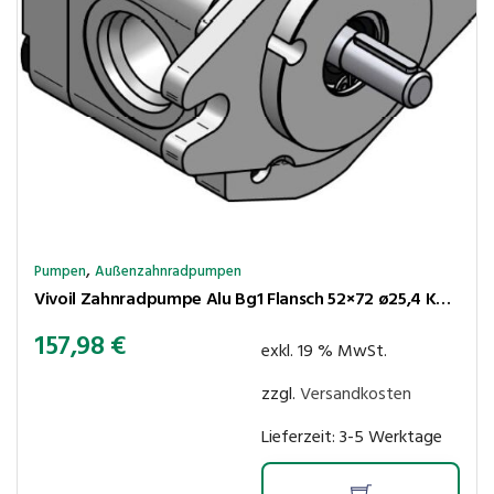
,
Pumpen
Außenzahnradpumpen
Vivoil Zahnradpumpe Alu Bg1 Flansch 52×72 ø25,4 Kegel 1:8 3,64cm³/U 250bar rechtsl Anschl LK30-30
157,98
€
exkl. 19 % MwSt.
zzgl.
Versandkosten
Lieferzeit:
3-5 Werktage