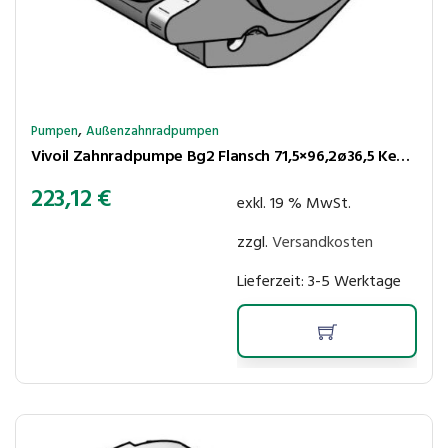
,
Pumpen
Außenzahnradpumpen
Vivoil Zahnradpumpe Bg2 Flansch 71,5×96,2ø36,5 Kegel 1:8 6,0cm³/U 250bar rechtsl. Anschlüsse LK30-LK30
223,12
€
exkl. 19 % MwSt.
zzgl.
Versandkosten
Lieferzeit:
3-5 Werktage