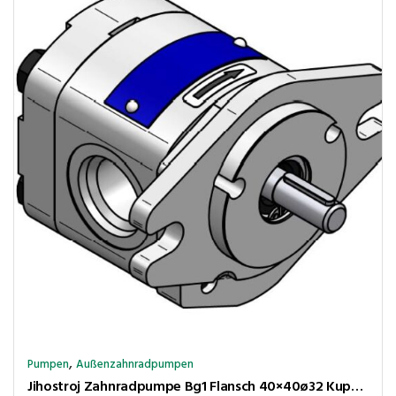
,
Pumpen
Außenzahnradpumpen
Jihostroj Zahnradpumpe Bg1 Flansch 40×40ø32 Kupplungsk 5×4,5 1,2cm³/U 280bar rechtsl Anschl BSP 3/8″-3/8″