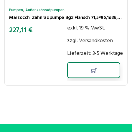
,
Pumpen
Außenzahnradpumpen
Marzocchi Zahnradpumpe Bg2 Flansch 71,5×96,1ø36,5 Kegel 1:8 16,0cm³/U 210bar rechtsl. Anschlüsse 40LK-LK35
exkl. 19 % MwSt.
227,11
€
zzgl.
Versandkosten
Lieferzeit:
3-5 Werktage