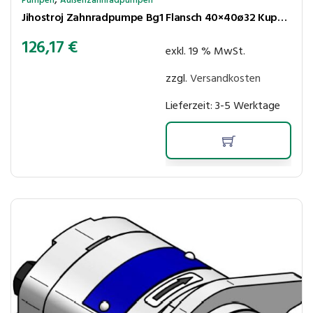
Pumpen
Außenzahnradpumpen
Jihostroj Zahnradpumpe Bg1 Flansch 40×40ø32 Kupplungsk 5×4,5 4,3cm³/U 250bar rechtsl Anschl BSP 1/2″-3/8″
126,17
€
exkl. 19 % MwSt.
zzgl.
Versandkosten
Lieferzeit:
3-5 Werktage