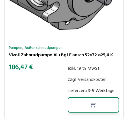
,
Pumpen
Außenzahnradpumpen
Vivoil Zahnradpumpe Alu Bg1 Flansch 52×72 ø25,4 Kegel 1:8 4,94 cm³/U 250bar rechtsl Anschl LK30-30
186,47
€
exkl. 19 % MwSt.
zzgl.
Versandkosten
Lieferzeit:
3-5 Werktage