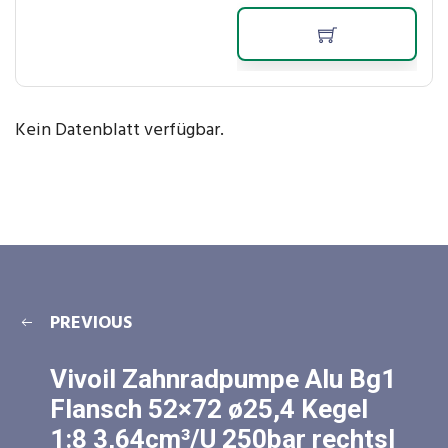
Kein Datenblatt verfügbar.
PREVIOUS
Vivoil Zahnradpumpe Alu Bg1
Flansch 52×72 ø25,4 Kegel
1:8 3,64cm³/U 250bar rechtsl