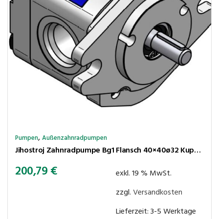
,
Pumpen
Außenzahnradpumpen
Jihostroj Zahnradpumpe Bg1 Flansch 40×40ø32 Kupplungsk 5×4,5 2,5cm³/U 280bar rechtsl Anschl BSP 1/2″-3/8″
200,79
€
exkl. 19 % MwSt.
zzgl.
Versandkosten
Lieferzeit:
3-5 Werktage