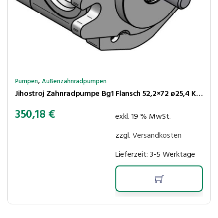
,
Pumpen
Außenzahnradpumpen
Jihostroj Zahnradpumpe Bg1 Flansch 52,2×72 ø25,4 Kegel 1:8 2,1cm³/U 280bar rechtsl Anschl LK30-30
350,18
€
exkl. 19 % MwSt.
zzgl.
Versandkosten
Lieferzeit:
3-5 Werktage