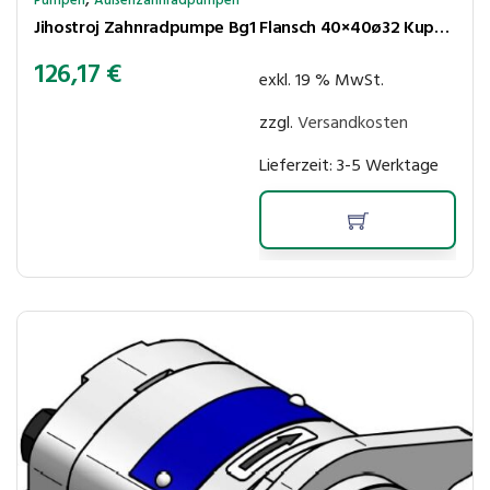
Pumpen
Außenzahnradpumpen
Jihostroj Zahnradpumpe Bg1 Flansch 40×40ø32 Kupplungsk 5×4,5 4,3cm³/U 250bar rechtsl Anschl BSP 1/2″-3/8″
126,17
€
exkl. 19 % MwSt.
zzgl.
Versandkosten
Lieferzeit:
3-5 Werktage