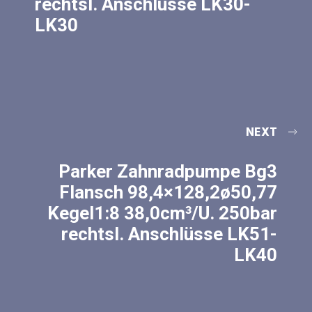
rechtsl. Anschlüsse LK30-
LK30
NEXT
Parker Zahnradpumpe Bg3
Flansch 98,4×128,2ø50,77
Kegel1:8 38,0cm³/U. 250bar
rechtsl. Anschlüsse LK51-
LK40