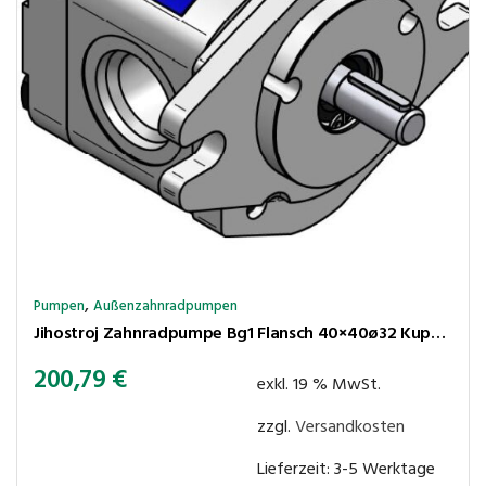
,
Pumpen
Außenzahnradpumpen
Jihostroj Zahnradpumpe Bg1 Flansch 40×40ø32 Kupplungsk 5×4,5 3,3cm³/U 280bar rechtsl Anschl BSP 1/2″-3/8″
200,79
€
exkl. 19 % MwSt.
zzgl.
Versandkosten
Lieferzeit:
3-5 Werktage