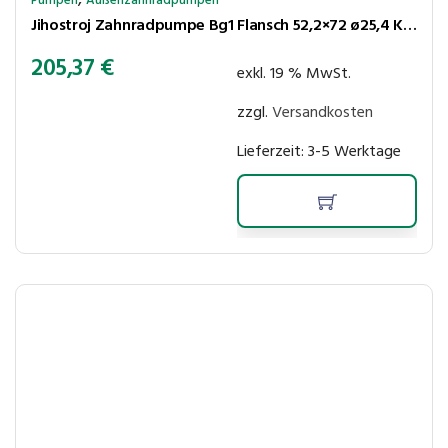
Pumpen
Außenzahnradpumpen
Jihostroj Zahnradpumpe Bg1 Flansch 52,2×72 ø25,4 Kegel 1:8 5,8cm³/U 200bar rechtsl Anschl LK30-30
205,37
€
exkl. 19 % MwSt.
zzgl.
Versandkosten
Lieferzeit:
3-5 Werktage