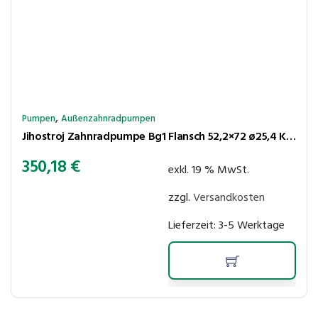
,
Pumpen
Außenzahnradpumpen
Jihostroj Zahnradpumpe Bg1 Flansch 52,2×72 ø25,4 Kegel 1:8 2,1cm³/U 280bar rechtsl Anschl LK30-30
350,18
€
exkl. 19 % MwSt.
zzgl.
Versandkosten
Lieferzeit:
3-5 Werktage