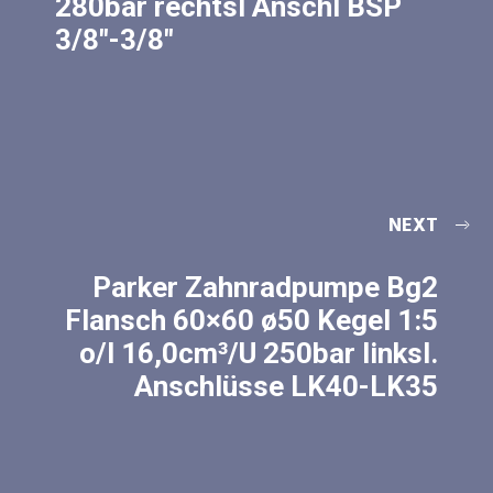
280bar rechtsl Anschl BSP
3/8″-3/8″
NEXT
Parker Zahnradpumpe Bg2
Flansch 60×60 ø50 Kegel 1:5
o/l 16,0cm³/U 250bar linksl.
Anschlüsse LK40-LK35