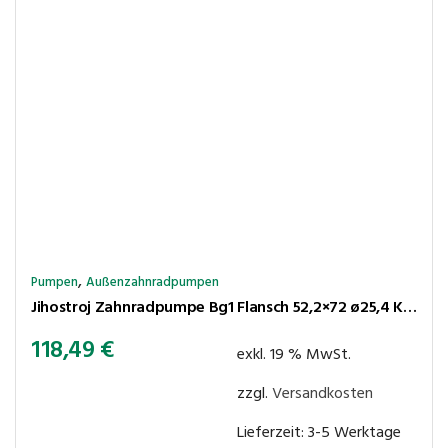
,
Pumpen
Außenzahnradpumpen
Jihostroj Zahnradpumpe Bg1 Flansch 52,2×72 ø25,4 Kegel 1:8 3,6cm³/U 260bar rechtsl Anschl LK30-30
118,49
€
exkl. 19 % MwSt.
zzgl.
Versandkosten
Lieferzeit:
3-5 Werktage