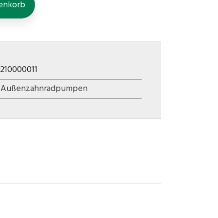
enkorb
3210000011
,
Außenzahnradpumpen