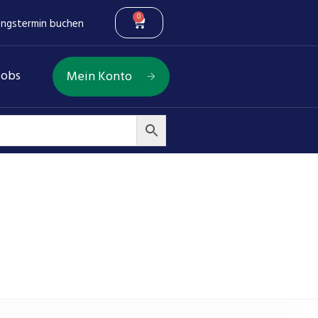
0
ungstermin buchen
Jobs
Mein Konto
ar rechtsl Anschl BSP