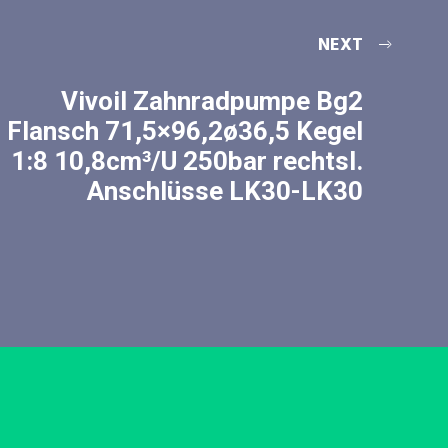
NEXT
Vivoil Zahnradpumpe Bg2
Flansch 71,5×96,2ø36,5 Kegel
1:8 10,8cm³/U 250bar rechtsl.
Anschlüsse LK30-LK30