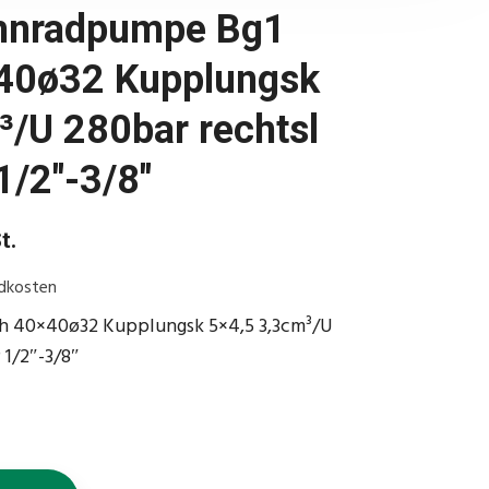
ahnradpumpe Bg1
40ø32 Kupplungsk
³/U 280bar rechtsl
1/2″-3/8″
t.
dkosten
h 40×40ø32 Kupplungsk 5×4,5 3,3cm³/U
 1/2″-3/8″