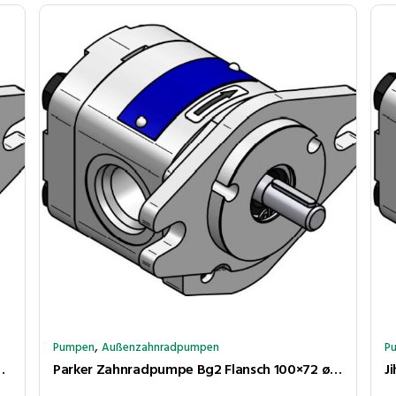
,
Pumpen
Außenzahnradpumpen
P
:8 4,3cm³/U 250bar rechtsl Anschl LK30-30
Parker Zahnradpumpe Bg2 Flansch 100×72 ø80 Kegel 1:5 6,0cm³/U 250bar rechtsl. Anschlüsse LK40-LK35