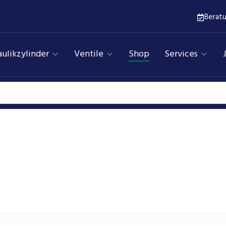
Berat
ulikzylinder
Ventile
Shop
Services
Pumpen
Assfalg Qualitätshydraulik
Produkte
pe Bg1 Flansch 40×40ø32 Kupplungsk 5×4,5 3,3cm³/U 280b
1/2″-3/8″