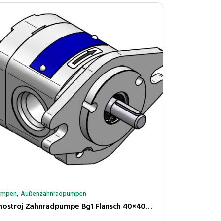
,
umpen
Außenzahnradpumpen
Jihostroj Zahnradpumpe Bg1 Flansch 40×40ø32 Kupplungsk 5×4,5 4,3cm³/U 250bar rechtsl Anschl BSP 1/2″-3/8″