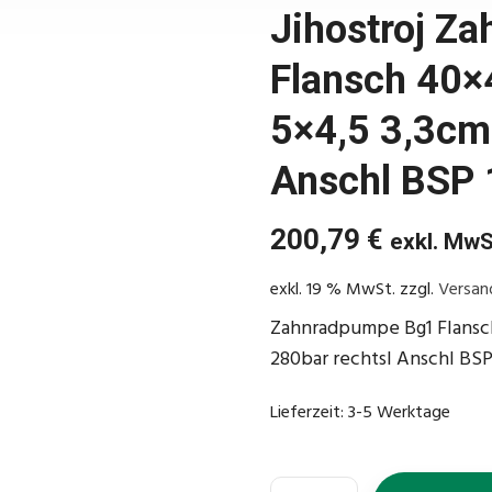
Jihostroj Z
Flansch 40×
5×4,5 3,3cm
Anschl BSP 
200,79
€
exkl. MwS
exkl. 19 % MwSt.
zzgl.
Versan
Zahnradpumpe Bg1 Flansc
280bar rechtsl Anschl BSP
Lieferzeit:
3-5 Werktage