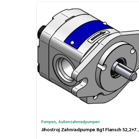
,
Pumpen
Außenzahnradpumpen
Jihostroj Zahnradpumpe Bg1 Flansch 52,2×72 ø25,4 Kegel 1