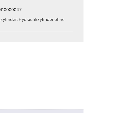
1410000047
kzylinder
,
Hydraulikzylinder ohne