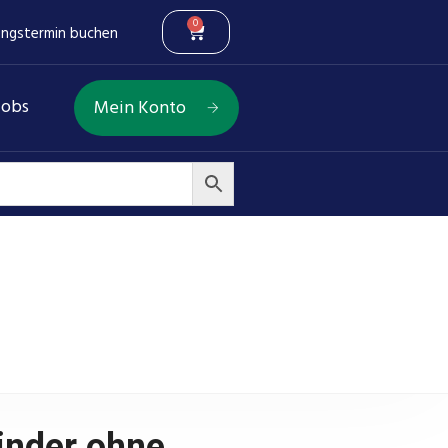
0
ungstermin buchen
Jobs
Mein Konto
60 mm, Stange ⌀40 mm
inder ohne