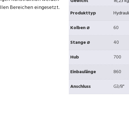
Gewicht
16,23 kg
ellen Bereichen eingesetzt.
Produkttyp
Hydraul
Kolben ⌀
60
Stange ⌀
40
Hub
700
Einbaulänge
860
Anschluss
G3/8"