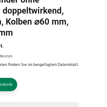
 doppeltwirkend,
, Kolben ⌀60 mm,
 mm
t.
dkosten
aten finden Sie im beigefügten Datenblatt.
enkorb