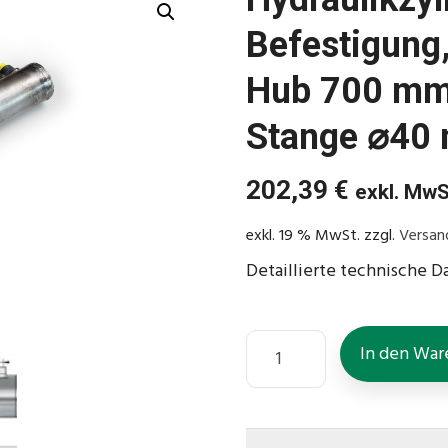
Befestigung,
Hub 700 mm
Stange ⌀40
202,39
€
exkl. MwS
exkl. 19 % MwSt.
zzgl.
Versan
Detaillierte technische D
In den War