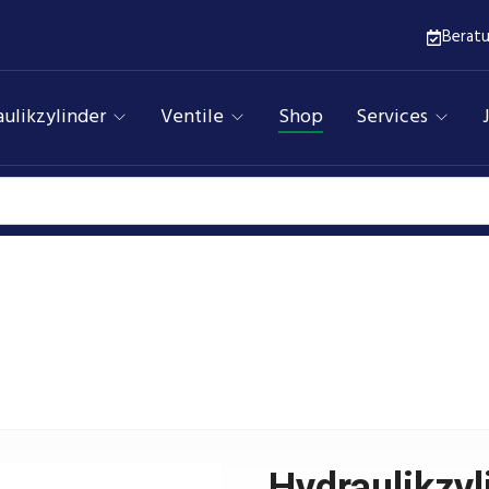
Berat
ulikzylinder
Ventile
Shop
Services
Hydraulikzylinder
Assfalg Qualitätshydraulik
Produkte
hne Befestigung, doppeltwirkend, Hub 700 mm, Kolben ⌀
Hydraulikzyl