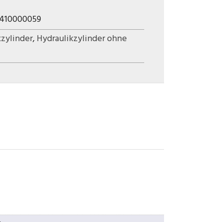
1410000059
kzylinder
,
Hydraulikzylinder ohne