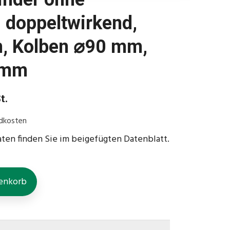
 doppeltwirkend,
, Kolben ⌀90 mm,
 mm
t.
dkosten
aten finden Sie im beigefügten Datenblatt.
enkorb