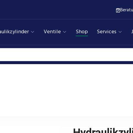
Berat
ulikzylinder
Ventile
Shop
Services
Hydraulikzylinder
Assfalg Qualitätshydraulik
Produkte
hne Befestigung, doppeltwirkend, Hub 700 mm, Kolben ⌀
Hydraulikzyl