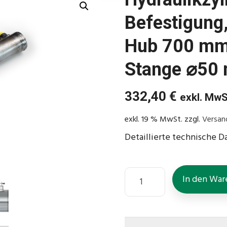
Befestigung,
Hub 700 mm
Stange ⌀50
332,40
€
exkl. MwS
exkl. 19 % MwSt.
zzgl.
Versan
Detaillierte technische D
In den War