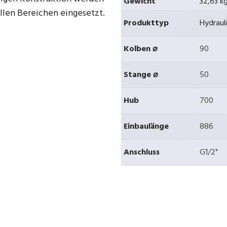
Gewicht
32,63 k
ellen Bereichen eingesetzt.
Produkttyp
Hydraul
Kolben ⌀
90
Stange ⌀
50
Hub
700
Einbaulänge
886
Anschluss
G1/2"