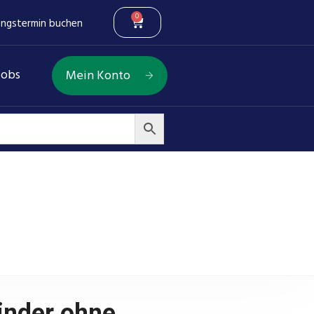
0
ungstermin buchen
Jobs
Mein Konto
90 mm, Stange ⌀50 mm
inder ohne