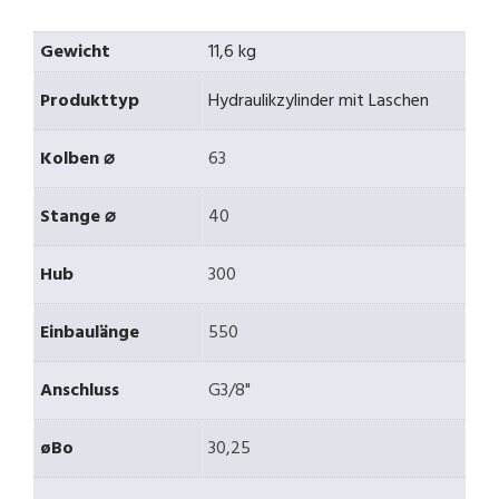
Gewicht
11,6 kg
Produkttyp
Hydraulikzylinder mit Laschen
Kolben ⌀
63
Stange ⌀
40
Hub
300
Einbaulänge
550
Anschluss
G3/8"
øBo
30,25