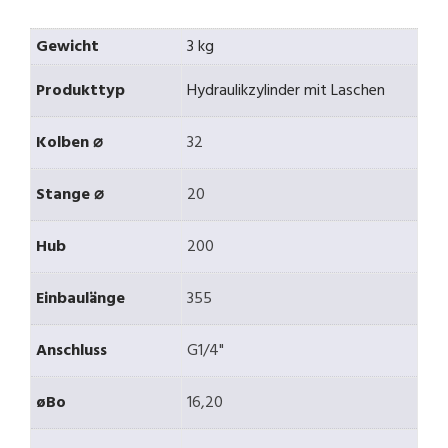
Gewicht
3 kg
Produkttyp
Hydraulikzylinder mit Laschen
Kolben ⌀
32
Stange ⌀
20
Hub
200
Einbaulänge
355
Anschluss
G1/4"
øBo
16,20