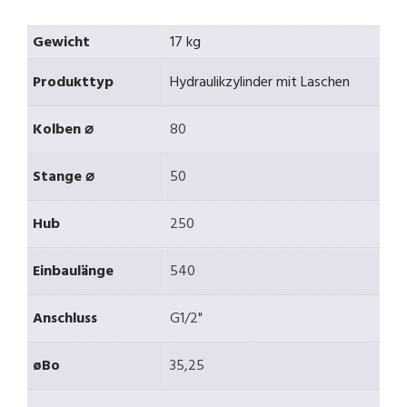
Gewicht
17 kg
Produkttyp
Hydraulikzylinder mit Laschen
Kolben ⌀
80
Stange ⌀
50
Hub
250
Einbaulänge
540
Anschluss
G1/2"
øBo
35,25