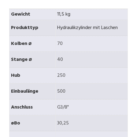
Gewicht
11,5 kg
Produkttyp
Hydraulikzylinder mit Laschen
Kolben ⌀
70
Stange ⌀
40
Hub
250
Einbaulänge
500
Anschluss
G3/8"
øBo
30,25