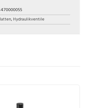
4470000055
latten
,
Hydraulikventile