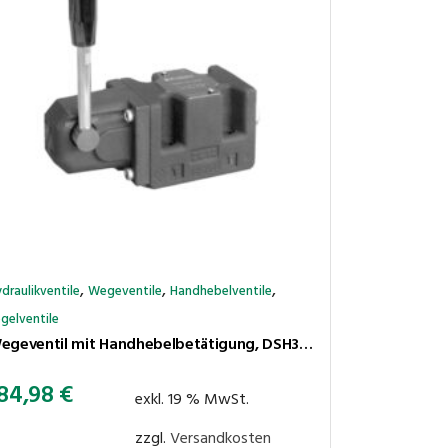
,
,
,
draulikventile
Wegeventile
Handhebelventile
gelventile
Wegeventil mit Handhebelbetätigung, DSH3-S2/11N (NG06 / CETOP 3)
84,98
€
exkl. 19 % MwSt.
zzgl.
Versandkosten