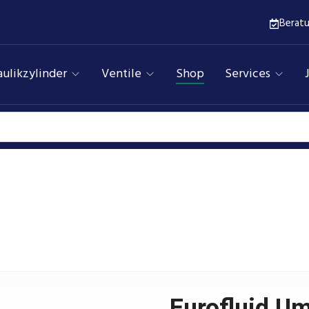
Berat
ulikzylinder
Ventile
Shop
Services
Umlenkplatten
Assfalg Qualitätshydraulik
Produkte
id Umlenkplatte NG06 P-A/B#/T# 310bar Typ 0 H=20mm mi
Eurofluid U