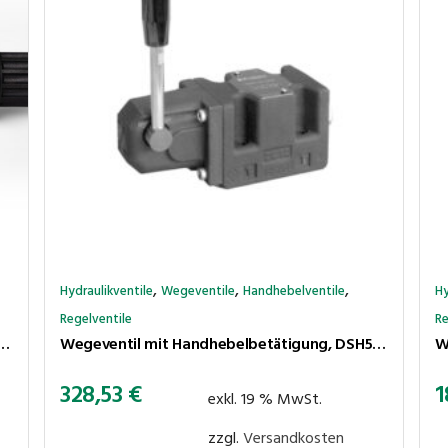
,
,
,
Hydraulikventile
Wegeventile
Handhebelventile
Hy
Regelventile
Re
teuert, H-Grundstellung P-A-T-B, 24 VDC (NG06 / CETOP 3)
Wegeventil mit Handhebelbetätigung, DSH5-SAK2/11N (NG10 / CETOP 5)
328,53
€
1
exkl. 19 % MwSt.
zzgl.
Versandkosten