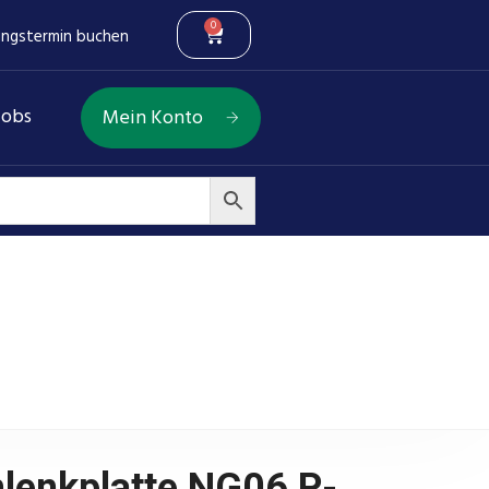
0
ungstermin buchen
Jobs
Mein Konto
t O-Ring
mlenkplatte NG06 P-