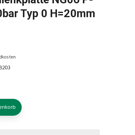
0bar Typ 0 H=20mm
.
dkosten
EB203
enkorb