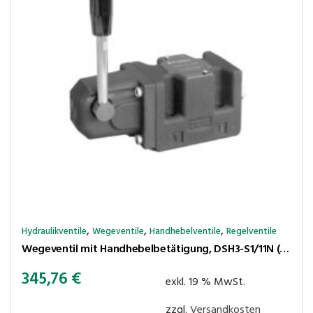
,
,
,
Hydraulikventile
Wegeventile
Handhebelventile
Regelventile
Wegeventil mit Handhebelbetätigung, DSH3-S1/11N (NG06 / CETOP 3)
345,76
€
exkl. 19 % MwSt.
zzgl.
Versandkosten