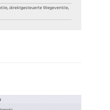
tile
,
direktgesteuerte Wegeventile
,
g