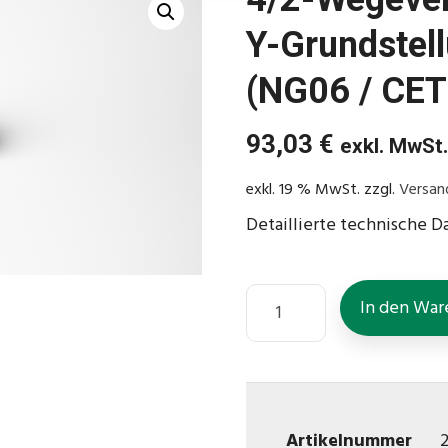
Y-Grundstel
(NG06 / CET
93,03
€
exkl. MwSt
exkl. 19 % MwSt.
zzgl.
Versan
Detaillierte technische D
In den War
Artikelnummer