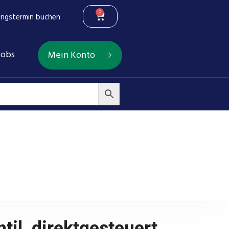
0
ungstermin buchen
Jobs
Mein Konto
6 / CETOP 3)
il, direktgesteuert,