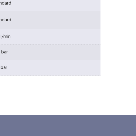
ndard
ndard
 l/min
 bar
 bar