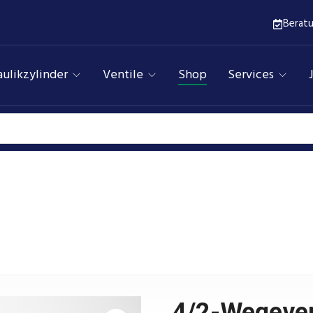
Berat
ulikzylinder
Ventile
Shop
Services
Wegeventile
Assfalg Qualitätshydraulik
Produkte
til, direktgesteuert, Y-Grundstellung T-A-B, 24 VDC (NG0
4/2-Wegevent