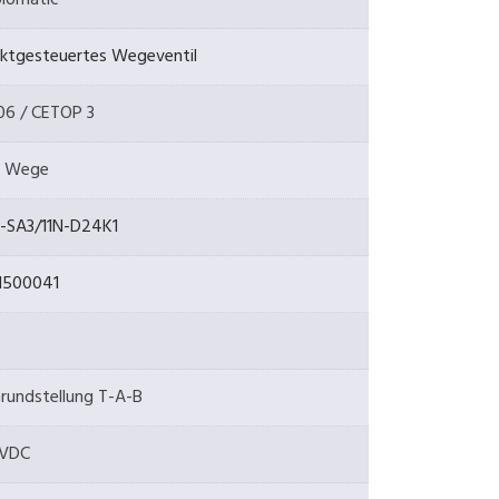
lomatic
ektgesteuertes Wegeventil
6 / CETOP 3
2 Wege
-SA3/11N-D24K1
1500041
rundstellung T-A-B
 VDC