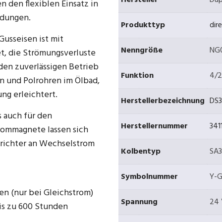
Hersteller
Dup
 den flexiblen Einsatz in
ndungen.
Produkttyp
dir
usseisen ist mit
Nenngröße
NG0
t, die Strömungsverluste
 den zuverlässigen Betrieb
Funktion
4/
n und Polrohren im Ölbad,
ng erleichtert.
Herstellerbezeichnung
DS3
s auch für den
Herstellernummer
341
rommagnete lassen sich
hrichter an Wechselstrom
Kolbentyp
SA3
Symbolnummer
Y-G
en (nur bei Gleichstrom)
Spannung
24
is zu 600 Stunden