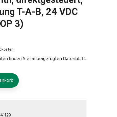
lung T-A-B, 24 VDC
OP 3)
.
dkosten
aten finden Sie im beigefügten Datenblatt.
enkorb
241129