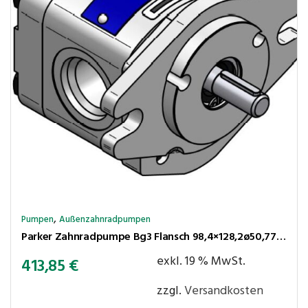
,
Pumpen
Außenzahnradpumpen
Parker Zahnradpumpe Bg3 Flansch 98,4×128,2ø50,77 Kegel1:8 44,0cm³/U. 220bar rechtsl. Anschlüsse LK51-LK40
exkl. 19 % MwSt.
413,85
€
zzgl.
Versandkosten