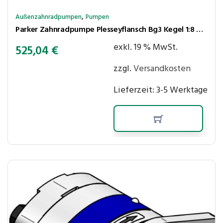
,
Außenzahnradpumpen
Pumpen
Parker Zahnradpumpe Plesseyflansch Bg3 Kegel 1:8 44ccm/U rechtsl Pe=220bar
exkl. 19 % MwSt.
525,04
€
zzgl.
Versandkosten
Lieferzeit:
3-5 Werktage