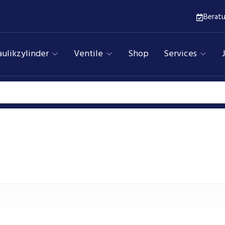
Berat
ulikzylinder
Ventile
Shop
Services
0,16
Assfalg Qualitätshydraulik
Produkte
0,16