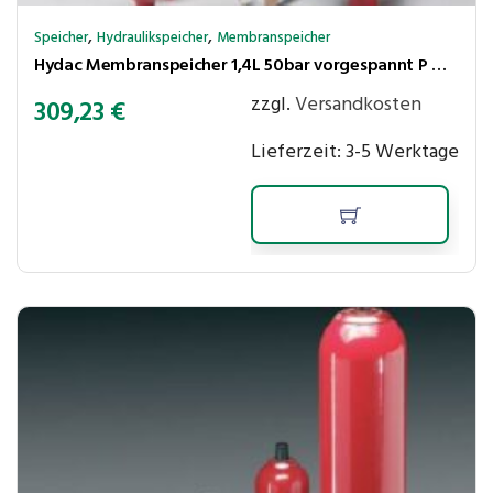
,
,
Speicher
Hydraulikspeicher
Membranspeicher
Hydac Membranspeicher 1,4L 50bar vorgespannt P max.210 bar,Ölanschl. G1/2″ innen+M33x1,5 aussen
zzgl.
Versandkosten
309,23
€
Lieferzeit:
3-5 Werktage