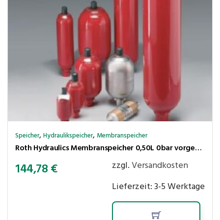
,
,
Speicher
Hydraulikspeicher
Membranspeicher
Roth Hydraulics Membranspeicher 0,50L 0bar vorgespannt P max.210 bar,Ölanschl. G1/2″ innen+M33x1,5 aussen
zzgl.
Versandkosten
144,78
€
Lieferzeit:
3-5 Werktage