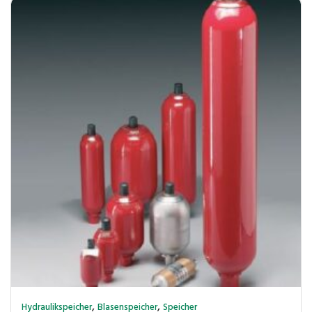
,
,
Hydraulikspeicher
Blasenspeicher
Speicher