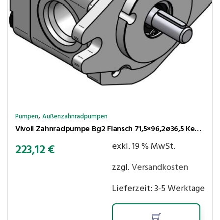
,
Pumpen
Außenzahnradpumpen
Vivoil Zahnradpumpe Bg2 Flansch 71,5×96,2ø36,5 Kegel 1:8 4,2cm³/U 240bar rechtsl. Anschlüsse LK30-LK30
exkl. 19 % MwSt.
223,12
€
zzgl.
Versandkosten
Lieferzeit:
3-5 Werktage