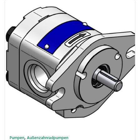
,
Pumpen
Außenzahnradpumpen