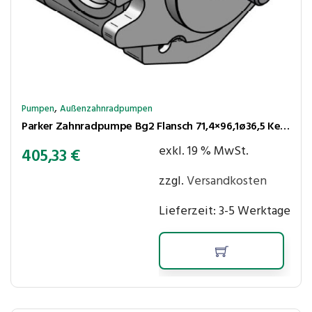
,
Pumpen
Außenzahnradpumpen
Parker Zahnradpumpe Bg2 Flansch 71,4×96,1ø36,5 Kegel 1:8 8,0cm³/U 250bar rechtsl. Anschlüsse 30LK-LK30
exkl. 19 % MwSt.
405,33
€
zzgl.
Versandkosten
Lieferzeit:
3-5 Werktage