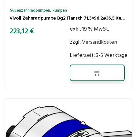
,
Außenzahnradpumpen
Pumpen
Vivoil Zahnradpumpe Bg2 Flansch 71,5×96,2ø36,5 Kegel 1:8 10,8cm³/U 250bar rechtsl. Anschlüsse LK30-LK30
exkl. 19 % MwSt.
223,12
€
zzgl.
Versandkosten
Lieferzeit:
3-5 Werktage