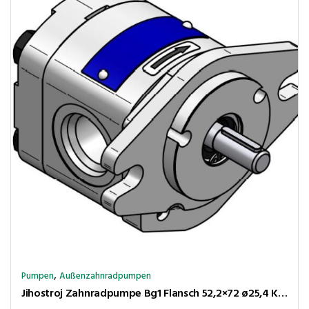
,
Pumpen
Außenzahnradpumpen
Jihostroj Zahnradpumpe Bg1 Flansch 52,2×72 ø25,4 Kegel 1:8 4,3cm³/U 250bar rechtsl Anschl LK30-30