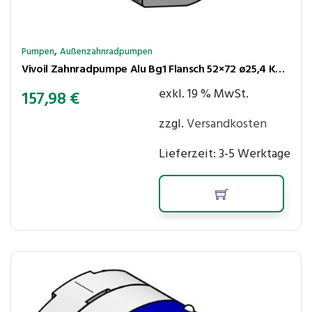
,
Pumpen
Außenzahnradpumpen
Vivoil Zahnradpumpe Alu Bg1 Flansch 52×72 ø25,4 Kegel 1:8 3,64cm³/U 250bar rechtsl Anschl LK30-30
exkl. 19 % MwSt.
157,98
€
zzgl.
Versandkosten
Lieferzeit:
3-5 Werktage