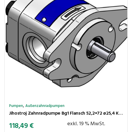
,
Pumpen
Außenzahnradpumpen
Jihostroj Zahnradpumpe Bg1 Flansch 52,2×72 ø25,4 Kegel 1:8 3,6cm³/U 260bar rechtsl Anschl LK30-30
exkl. 19 % MwSt.
118,49
€