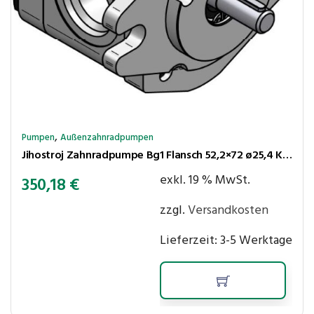
,
Pumpen
Außenzahnradpumpen
Jihostroj Zahnradpumpe Bg1 Flansch 52,2×72 ø25,4 Kegel 1:8 2,1cm³/U 280bar rechtsl Anschl LK30-30
exkl. 19 % MwSt.
350,18
€
zzgl.
Versandkosten
Lieferzeit:
3-5 Werktage