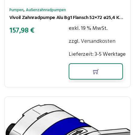
,
Pumpen
Außenzahnradpumpen
Vivoil Zahnradpumpe Alu Bg1 Flansch 52×72 ø25,4 Kegel 1:8 1,56cm³/U 250bar rechtsl Anschl LK30-30
exkl. 19 % MwSt.
157,98
€
zzgl.
Versandkosten
Lieferzeit:
3-5 Werktage