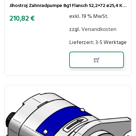
Jihostroj Zahnradpumpe Bg1 Flansch 52,2×72 ø25,4 Kegel 1:8 7,9cm³/U 160bar rechtsl Anschl LK30-30
exkl. 19 % MwSt.
210,82
€
zzgl.
Versandkosten
Lieferzeit:
3-5 Werktage