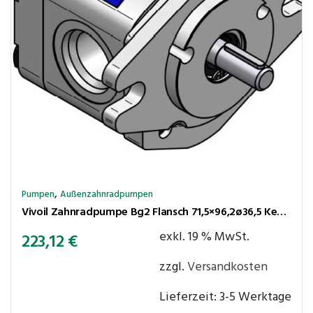
,
Pumpen
Außenzahnradpumpen
Vivoil Zahnradpumpe Bg2 Flansch 71,5×96,2ø36,5 Kegel 1:8 6,0cm³/U 250bar rechtsl. Anschlüsse LK30-LK30
exkl. 19 % MwSt.
223,12
€
zzgl.
Versandkosten
Lieferzeit:
3-5 Werktage