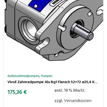
,
Außenzahnradpumpen
Pumpen
Vivoil Zahnradpumpe Alu Bg1 Flansch 52×72 ø25,4 Kegel 1:8 0,9cm³/U 240bar rechtsl Anschl LK30-30
exkl. 19 % MwSt.
175,36
€
zzgl.
Versandkosten