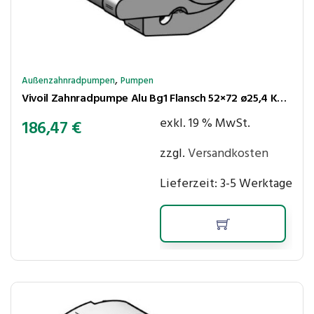
,
Außenzahnradpumpen
Pumpen
Vivoil Zahnradpumpe Alu Bg1 Flansch 52×72 ø25,4 Kegel 1:8 4,94 cm³/U 250bar rechtsl Anschl LK30-30
exkl. 19 % MwSt.
186,47
€
zzgl.
Versandkosten
Lieferzeit:
3-5 Werktage