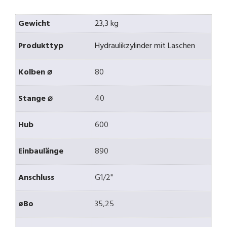
Gewicht
23,3 kg
Produkttyp
Hydraulikzylinder mit Laschen
Kolben ⌀
80
Stange ⌀
40
Hub
600
Einbaulänge
890
Anschluss
G1/2"
øBo
35,25